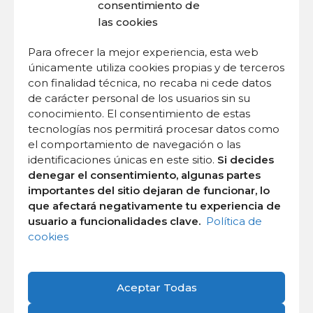
consentimiento de
Cada encuentro es un aprendizaje en la observación
las cookies
del cuerpo en donde se aprende a traspasar las
creencias erróneas sobre estar embarazada.
Para ofrecer la mejor experiencia, esta web
Aprendemos a sobrellevar y superar los miedos, la
únicamente utiliza cookies propias y de terceros
incertidumbre, y a desarrollar ese gran poder que toda
con finalidad técnica, no recaba ni cede datos
mujer tiene para ɢᴇsᴛᴀʀ, ᴘᴀʀɪʀ y ᴄʀɪᴀʀ.
de carácter personal de los usuarios sin su
conocimiento. El consentimiento de estas
tecnologías nos permitirá procesar datos como
el comportamiento de navegación o las
Porque es un proceso natural y fisiológico propio de
identificaciones únicas en este sitio.
Si decides
cada mujer.
denegar el consentimiento, algunas partes
durante la menopausia
importantes del sitio dejaran de funcionar, lo
que afectará negativamente tu experiencia de
Poco se visibiliza esta etapa de la mujer, sobre todo en
usuario a funcionalidades clave.
Política de
cookies
este mundo donde se pretende perpetuar la juventud
y, tanto el paso de los años como la etapa de la
menopausia, se consideran signos de deterioro e
Aceptar Todas
inutilidad.