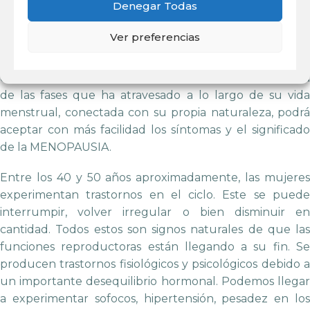
Denegar Todas
Claro está que cada mujer pasa por una transformación
personal y única. La creciente irregularidad del ciclo
Ver preferencias
marca el inicio de esta etapa y el modo en que afecta a
las mujeres puede diferir mucho entre una y otra. Pero
es cierto que la mujer que ha tomado plena conciencia
de las fases que ha atravesado a lo largo de su vida
menstrual, conectada con su propia naturaleza, podrá
aceptar con más facilidad los síntomas y el significado
de la MENOPAUSIA.
Entre los 40 y 50 años aproximadamente, las mujeres
experimentan trastornos en el ciclo. Este se puede
interrumpir, volver irregular o bien disminuir en
cantidad. Todos estos son signos naturales de que las
funciones reproductoras están llegando a su fin. Se
producen trastornos fisiológicos y psicológicos debido a
un importante desequilibrio hormonal. Podemos llegar
a experimentar sofocos, hipertensión, pesadez en los