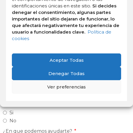
responderemos lo más rápido posible.
identificaciones únicas en este sitio.
Si decides
Estamos encantadas de poder resolver
denegar el consentimiento, algunas partes
todas vuestras dudas.
importantes del sitio dejaran de funcionar, lo
que afectará negativamente tu experiencia de
Nombre
usuario a funcionalidades clave.
Política de
cookies
Email
Aceptar Todas
Denegar Todas
Teléfono
Ver preferencias
¿Quieres que te contactemos por Whatsapp?
Si
No
¿En que podemos ayudarte?