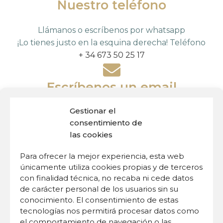
Nuestro teléfono
Llámanos o escríbenos por whatsapp
¡Lo tienes justo en la esquina derecha! Teléfono
+ 34 673 50 25 17
Escríbenos un email
Gestionar el
También puedes escribirnos a nuestro email
consentimiento de
info@espacioarcadia.es
las cookies
Para ofrecer la mejor experiencia, esta web
únicamente utiliza cookies propias y de terceros
con finalidad técnica, no recaba ni cede datos
de carácter personal de los usuarios sin su
¿Tienes alguna duda?
conocimiento. El consentimiento de estas
tecnologías nos permitirá procesar datos como
Mándanos un mensaje y te
el comportamiento de navegación o las