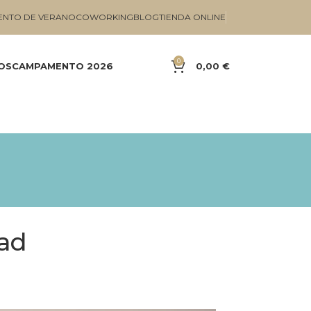
NTO DE VERANO
COWORKING
BLOG
TIENDA ONLINE
0
OS
CAMPAMENTO 2026
0,00
€
dad