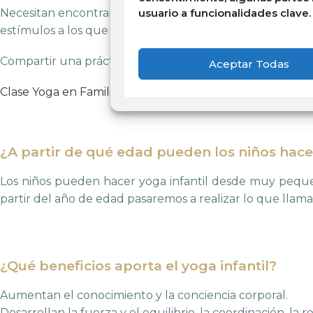
usuario a funcionalidades clave.
Necesitan encontrar un equilibrio entre su mundo interi
estímulos a los que están expuestos y animarlos a pasar 
Compartir una práctica regular y consciente de yoga co
Aceptar Todas
Clase Yoga en Familia Espacio Arcadia
¿A partir de qué edad pueden los niños hac
Los niños pueden hacer yoga infantil desde muy peque
partir del año de edad pasaremos a realizar lo que llama
¿Qué beneficios aporta el yoga infantil?
Aumentan el conocimiento y la conciencia corporal.
Desarrollan la fuerza y el equilibrio, la coordinación, la res