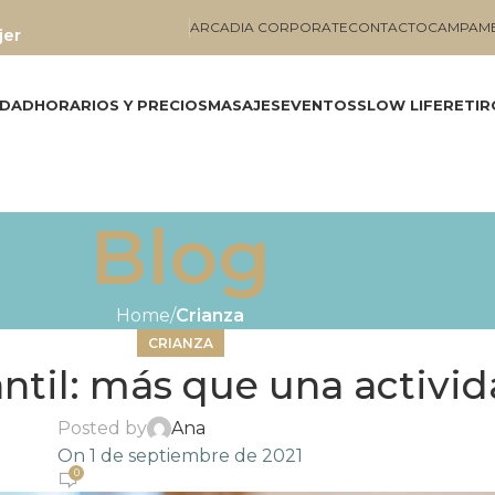
ARCADIA CORPORATE
CONTACTO
CAMPAME
jer
IDAD
HORARIOS Y PRECIOS
MASAJES
EVENTOS
SLOW LIFE
RETIR
Blog
Home
Crianza
CRIANZA
antil: más que una activi
Posted by
Ana
On 1 de septiembre de 2021
0