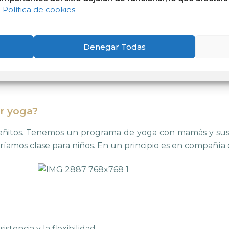
Política de cookies
or y su mundo exterior. Podemos ayudar a nuestros hijos
ratos tranquilos.
n ellos es una de las mejores formas de “desconectar” d
Denegar Todas
er yoga?
ñitos. Tenemos un programa de yoga con mamás y sus b
ríamos clase para niños. En un principio es en
compañía 
istencia y la flexibilidad.