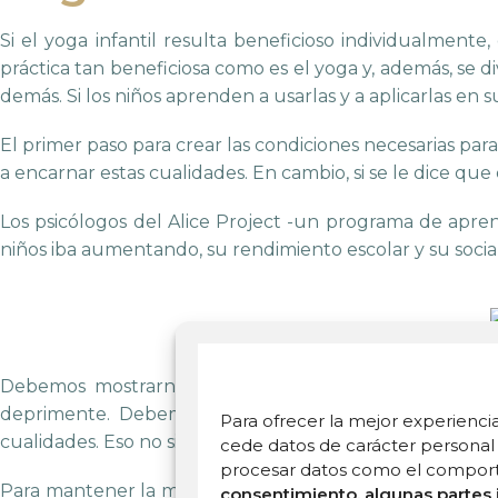
Si el yoga infantil resulta beneficioso individualment
práctica tan beneficiosa como es el yoga y, además, se di
demás. Si los niños aprenden a usarlas y a aplicarlas en 
El primer paso para crear las condiciones necesarias par
a encarnar estas cualidades. En cambio, si se le dice que
Los psicólogos del Alice Project -un programa de apre
niños iba aumentando, su rendimiento escolar y su soc
Debemos mostrarnos alegres y optimistas ante los aco
deprimente. Debemos alabarlos, alentarlos, celebra
Para ofrecer la mejor experiencia
cualidades. Eso no significa adularlos, sino hacer hincap
cede datos de carácter personal 
procesar datos como el comportam
Para mantener la mente y el cuerpo sanos, los niños -y
consentimiento, algunas partes 