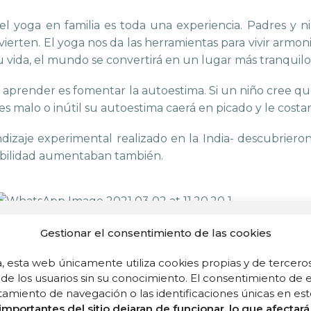
e, el yoga en familia es toda una experiencia. Padres y
vierten.
El yoga nos da las herramientas para vivir armo
su vida, el mundo se convertirá en un lugar más tranquilo
a aprender es fomentar la autoestima. Si un niño cree que
 es malo o inútil su autoestima caerá en picado y le costa
ndizaje experimental realizado en la India- descubrier
iabilidad aumentaban también.
Gestionar el consentimiento de las cookies
ntecimientos y las situaciones de la vida de nuestros
r sus logros por pequeños que sean. No desaproveche
, esta web únicamente utiliza cookies propias y de terceros
ié en las buenas cualidades en lugar de destacar los defe
de los usuarios sin su conocimiento. El consentimiento de e
iento de navegación o las identificaciones únicas en este
 los adultos- deben descansar de vez en cuando de los 
importantes del sitio dejaran de funcionar, lo que afecta