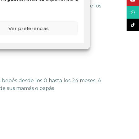
YouT
 a controlar el grado y la calidad de los
What
TikT
el mundo exterior.
Ver preferencias
ebés desde los 0 hasta los 24 meses. A
de
sus mamás o papás