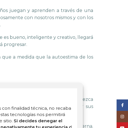
 niños juegan y aprenden a través de una
niosamente con nosotros mismos y con los
.
 es bueno, inteligente y creativo, llegará
rá progresar.
on que a medida que la autoestima de los
 hijos, aún cuando la situación parezca
Face
mos las oportunidades para señalar sus
 con finalidad técnica, no recaba ni
ctos.
stas tecnologías nos permitirá
Inst
 sitio.
Si decides denegar el
constantes estímulos de la vida moderna.
rá negativamente tu experiencia de